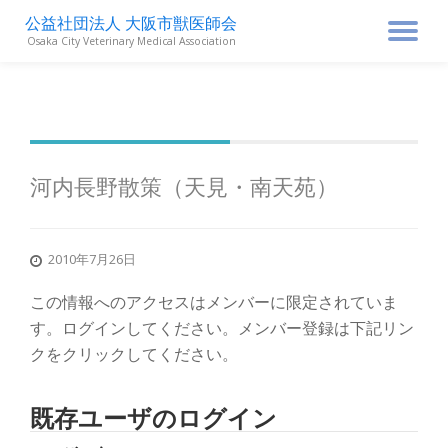
公益社団法人 大阪市獣医師会
ナ
Osaka City Veterinary Medical Association
コ
ン
ビ
テ
ン
ゲ
ツ
へ
ス
ー
河内長野散策（天見・南天苑）
キ
ッ
シ
プ
2010年7月26日
ョ
この情報へのアクセスはメンバーに限定されていま
ン
す。ログインしてください。メンバー登録は下記リン
クをクリックしてください。
を
既存ユーザのログイン
切