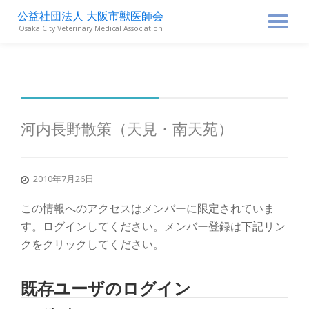
公益社団法人 大阪市獣医師会
ナ
Osaka City Veterinary Medical Association
コ
ン
ビ
テ
ン
ゲ
ツ
へ
ス
ー
河内長野散策（天見・南天苑）
キ
ッ
シ
プ
2010年7月26日
ョ
この情報へのアクセスはメンバーに限定されていま
ン
す。ログインしてください。メンバー登録は下記リン
クをクリックしてください。
を
既存ユーザのログイン
切