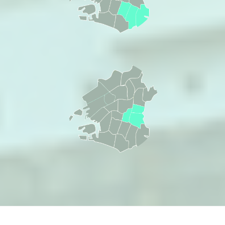
天王寺区・生野区・
東成区
会員病院