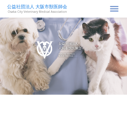
公益社団法人 大阪市獣医師会
ナ
Osaka City Veterinary Medical Association
コ
ン
ビ
テ
ン
ゲ
ツ
へ
ス
ー
キ
ッ
シ
プ
ョ
ン
を
切