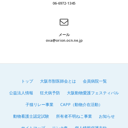
06-6972-1345
年
度
長
寿
メール
動
ova@orion.ocn.ne.jp
物
表
彰
募
集
の
トップ
大阪市獣医師会とは
会員病院一覧
令和7年度 キャットウェルネスアド
第
ご
バイザー/ペットシッター/ドッグウェ
公益法人情報
狂犬病予防
大阪動物愛護フェスティバル
2
案
ルネスアドバイザー 資格認定試験
内
子猫リレー事業
CAPP（動物介在活動）
合格者発表
メ
動物看護士認定試験
所有者不明ねこ事業
お知らせ
2026年2月16日
ニ
令和7年度 キャットウェルネスアドバイザー/ペット
サイトマップ
リンク集
個人情報保護方針