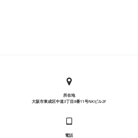
年
度
子
猫
リ
レ
ー
事
業
募
金
2026年度 長寿動物表彰募集のご案内
の
所在地
2026年5月19日
ご
大阪市東成区中道3丁目8番11号NKビル2F
報
2026年度 長寿動物表彰募集のご案内 お申し込みの際
告
は、かかりつけの大阪市獣医師会または大阪府獣医師
会会員病院にてお願いいたします。
電話
2026
続きを読む