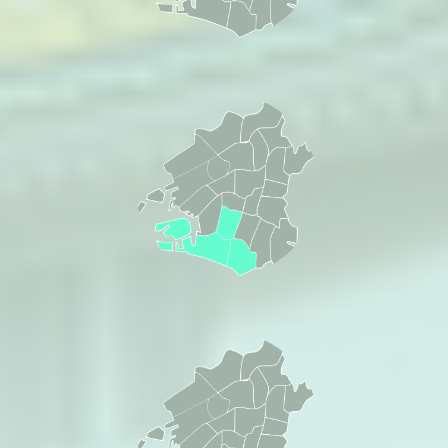
之江区
会員病院
阿倍野区・平野区・
東住吉区
会員病院