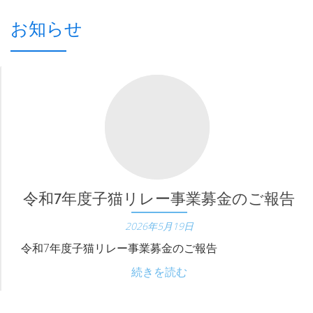
イ
ダ
お知らせ
ー
ナ
ビ
ゲ
ー
シ
令和7年度子猫リレー事業募金のご報告
ョ
2026年5月19日
ン
令和7年度子猫リレー事業募金のご報告
令
続きを読む
下
和
7