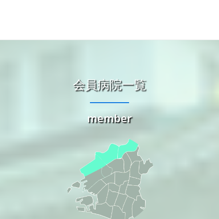
淀川区・東淀川区・
会員病院一覧
西淀川区
会員病院
member
城東区・旭区・鶴見
区・北区・都島区