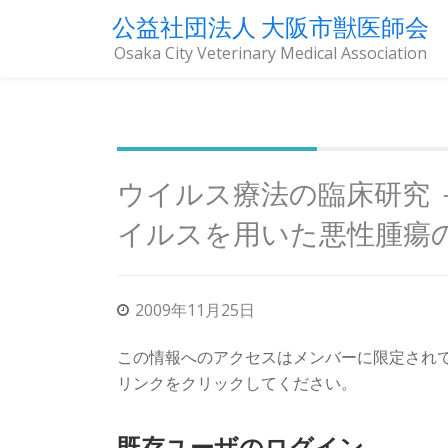
公益社団法人 大阪市獣医師会
Osaka City Veterinary Medical Association
コ
ン
テ
ン
ツ
ウイルス療法の臨床研究 
へ
ス
イルスを用いた悪性腫瘍
キ
ッ
プ
2009年11月25日
この情報へのアクセスはメンバーに限定され
リンクをクリックしてください。
既存ユーザのログイン