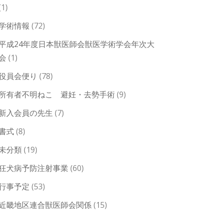
(1)
学術情報
(72)
平成24年度日本獣医師会獣医学術学会年次大
会
(1)
役員会便り
(78)
所有者不明ねこ 避妊・去勢手術
(9)
新入会員の先生
(7)
書式
(8)
未分類
(19)
狂犬病予防注射事業
(60)
行事予定
(53)
近畿地区連合獣医師会関係
(15)