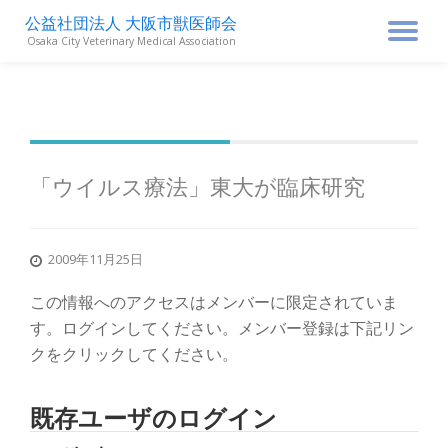
公益社団法人 大阪市獣医師会
ナ
Osaka City Veterinary Medical Association
コ
ン
ビ
テ
ン
ゲ
ツ
へ
ス
ー
「ウイルス療法」東大が臨床研究
キ
ッ
シ
プ
2009年11月25日
ョ
この情報へのアクセスはメンバーに限定されていま
ン
す。ログインしてください。メンバー登録は下記リン
クをクリックしてください。
を
既存ユーザのログイン
切