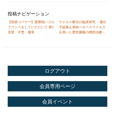
投稿ナビゲーション
【投稿コーナー】還暦祝いゴル
ウイルス療法の臨床研究 －遺伝
フコンペをしていただいて 第5
子組換え単純ヘルペスウイルス
支部 中埜 康幸
を用いた悪性腫瘍の標的治療－
ログアウト
会員専用ページ
会員イベント