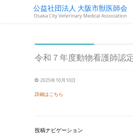
公益社団法人 大阪市獣医師会
Osaka City Veterinary Medical Association
コ
ン
テ
ン
ツ
令和７年度動物看護師認
へ
ス
キ
2025年10月10日
ッ
プ
詳細はこちら
投稿ナビゲーション