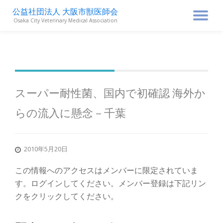
公益社団法人 大阪市獣医師会
ナ
Osaka City Veterinary Medical Association
コ
ン
ビ
テ
ン
ゲ
ツ
へ
ス
ー
スーパー耐性菌、国内で初確認 海外か
キ
ッ
らの流入に懸念－千葉
シ
プ
ョ
2010年5月20日
ン
この情報へのアクセスはメンバーに限定されていま
す。ログインしてください。メンバー登録は下記リン
を
クをクリックしてください。
切