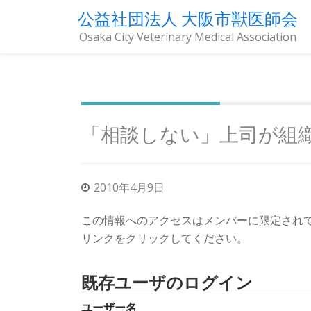
公益社団法人 大阪市獣医師会
Osaka City Veterinary Medical Association
コ
ン
テ
ン
ツ
「相談しない」上司が組
へ
ス
キ
2010年4月9日
ッ
プ
この情報へのアクセスはメンバーに限定され
リンクをクリックしてください。
既存ユーザのログイン
ユーザー名