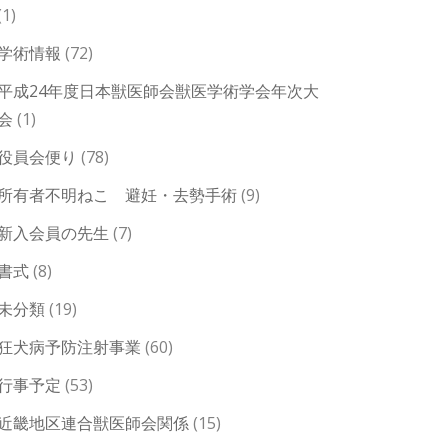
(1)
学術情報
(72)
平成24年度日本獣医師会獣医学術学会年次大
会
(1)
役員会便り
(78)
所有者不明ねこ 避妊・去勢手術
(9)
新入会員の先生
(7)
書式
(8)
未分類
(19)
狂犬病予防注射事業
(60)
行事予定
(53)
近畿地区連合獣医師会関係
(15)