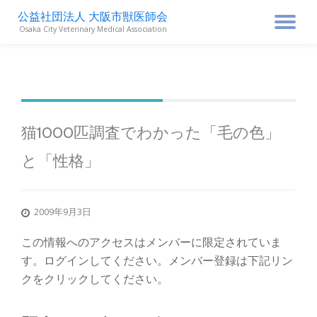
公益社団法人 大阪市獣医師会
ナ
Osaka City Veterinary Medical Association
コ
ン
ビ
テ
ン
ゲ
ツ
へ
ス
ー
猫1000匹調査でわかった「毛の色」
キ
ッ
と「性格」
シ
プ
ョ
2009年9月3日
ン
この情報へのアクセスはメンバーに限定されていま
す。ログインしてください。メンバー登録は下記リン
を
クをクリックしてください。
切