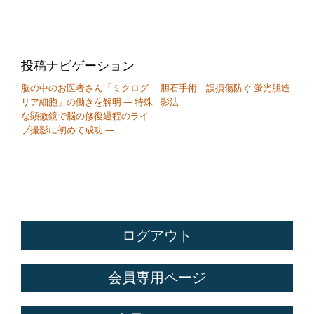
投稿ナビゲーション
脳の中のお医者さん「ミクログ
胆石手術 誤損傷防ぐ 蛍光胆造
リア細胞」の働きを解明 — 特殊
影法
な顕微鏡で脳の修復過程のライ
ブ撮影に初めて成功 —
ログアウト
会員専用ページ