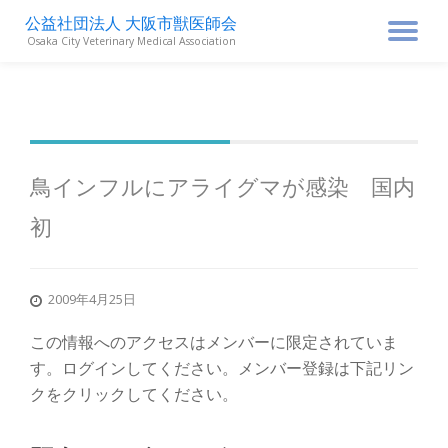
公益社団法人 大阪市獣医師会
ナ
Osaka City Veterinary Medical Association
コ
ン
ビ
テ
ン
ゲ
ツ
へ
ス
ー
鳥インフルにアライグマが感染 国内
キ
ッ
初
シ
プ
ョ
2009年4月25日
ン
この情報へのアクセスはメンバーに限定されていま
す。ログインしてください。メンバー登録は下記リン
を
クをクリックしてください。
切