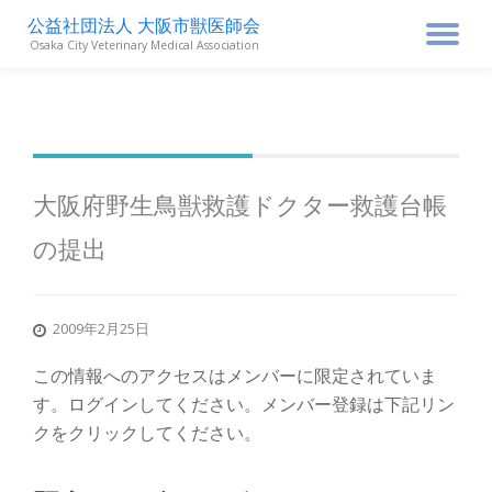
公益社団法人 大阪市獣医師会
ナ
Osaka City Veterinary Medical Association
コ
ン
ビ
テ
ン
ゲ
ツ
へ
ス
ー
大阪府野生鳥獣救護ドクター救護台帳
キ
ッ
の提出
シ
プ
ョ
2009年2月25日
ン
この情報へのアクセスはメンバーに限定されていま
す。ログインしてください。メンバー登録は下記リン
を
クをクリックしてください。
切