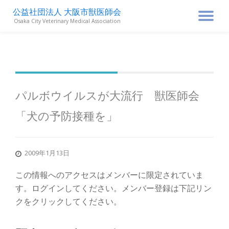
公益社団法人 大阪市獣医師会
ナ
Osaka City Veterinary Medical Association
コ
ン
ビ
テ
ン
ゲ
ツ
へ
ス
ー
パルボウイルスが大流行 獣医師会
キ
ッ
「犬の予防接種を」
シ
プ
ョ
2009年1月13日
ン
この情報へのアクセスはメンバーに限定されていま
す。ログインしてください。メンバー登録は下記リン
を
クをクリックしてください。
切