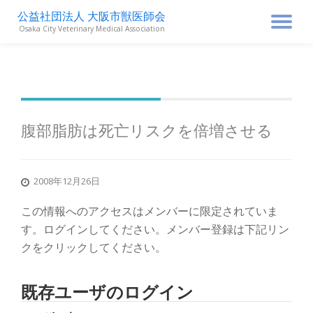
公益社団法人 大阪市獣医師会
ナ
Osaka City Veterinary Medical Association
コ
ン
ビ
テ
ン
ゲ
ツ
へ
ス
ー
腹部脂肪は死亡リスクを倍増させる
キ
ッ
シ
プ
2008年12月26日
ョ
この情報へのアクセスはメンバーに限定されていま
ン
す。ログインしてください。メンバー登録は下記リン
クをクリックしてください。
を
既存ユーザのログイン
切