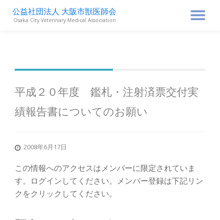
公益社団法人 大阪市獣医師会
ナ
Osaka City Veterinary Medical Association
コ
ン
ビ
テ
ン
ゲ
ツ
へ
ス
ー
平成２０年度 鑑札・注射済票交付実
キ
ッ
績報告書についてのお願い
シ
プ
ョ
2008年6月17日
ン
この情報へのアクセスはメンバーに限定されていま
す。ログインしてください。メンバー登録は下記リン
を
クをクリックしてください。
切