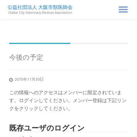
公益社団法人 大阪市獣医師会
ナ
Osaka City Veterinary Medical Association
コ
ン
ビ
テ
ン
ゲ
ツ
へ
ス
ー
今後の予定
キ
ッ
シ
プ
2015年11月30日
ョ
この情報へのアクセスはメンバーに限定されていま
ン
す。ログインしてください。メンバー登録は下記リン
クをクリックしてください。
を
既存ユーザのログイン
切