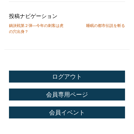
投稿ナビゲーション
鍋決戦第２弾―今年の刺客は虎
睡眠の都市伝説を斬る
の穴出身？
ログアウト
会員専用ページ
会員イベント