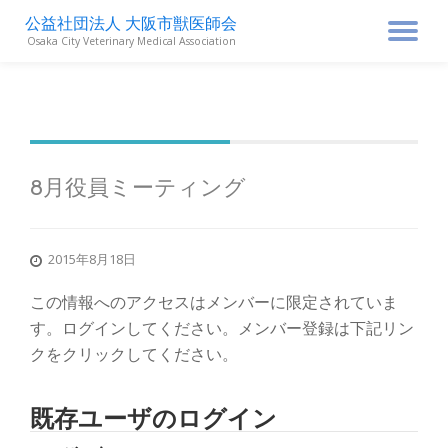
公益社団法人 大阪市獣医師会
ナ
Osaka City Veterinary Medical Association
コ
ン
ビ
テ
ン
ゲ
ツ
へ
ス
ー
8月役員ミーティング
キ
ッ
シ
プ
2015年8月18日
ョ
この情報へのアクセスはメンバーに限定されていま
ン
す。ログインしてください。メンバー登録は下記リン
クをクリックしてください。
を
既存ユーザのログイン
切