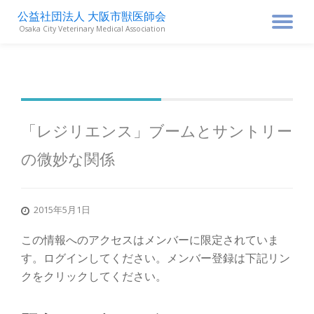
公益社団法人 大阪市獣医師会
ナ
Osaka City Veterinary Medical Association
コ
ン
ビ
テ
ン
ゲ
ツ
へ
ス
ー
「レジリエンス」ブームとサントリー
キ
ッ
の微妙な関係
シ
プ
ョ
2015年5月1日
ン
この情報へのアクセスはメンバーに限定されていま
す。ログインしてください。メンバー登録は下記リン
を
クをクリックしてください。
切