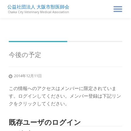
公益社団法人 大阪市獣医師会
ナ
Osaka City Veterinary Medical Association
コ
ン
ビ
テ
ン
ゲ
ツ
へ
ス
ー
今後の予定
キ
ッ
シ
プ
2014年12月11日
ョ
この情報へのアクセスはメンバーに限定されていま
ン
す。ログインしてください。メンバー登録は下記リン
クをクリックしてください。
を
既存ユーザのログイン
切