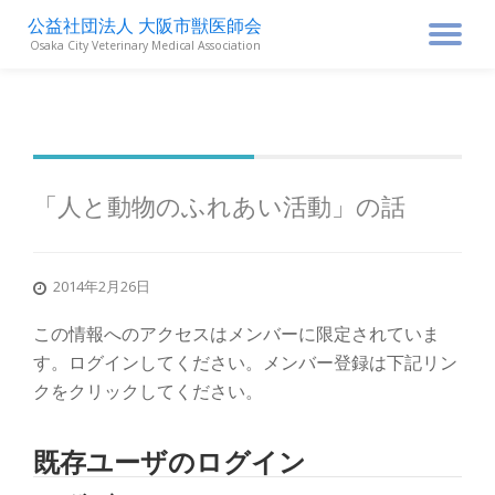
公益社団法人 大阪市獣医師会
ナ
Osaka City Veterinary Medical Association
コ
ン
ビ
テ
ン
ゲ
ツ
へ
ス
ー
「人と動物のふれあい活動」の話
キ
ッ
シ
プ
2014年2月26日
ョ
この情報へのアクセスはメンバーに限定されていま
ン
す。ログインしてください。メンバー登録は下記リン
クをクリックしてください。
を
既存ユーザのログイン
切