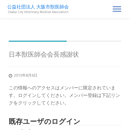
公益社団法人 大阪市獣医師会
ナ
Osaka City Veterinary Medical Association
コ
ン
ビ
テ
ン
ゲ
ツ
へ
ス
ー
日本獣医師会会長感謝状
キ
ッ
シ
プ
2013年8月6日
ョ
この情報へのアクセスはメンバーに限定されていま
ン
す。ログインしてください。メンバー登録は下記リン
クをクリックしてください。
を
既存ユーザのログイン
切