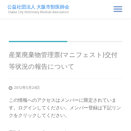
公益社団法人 大阪市獣医師会
ナ
Osaka City Veterinary Medical Association
コ
ン
ビ
テ
ン
ゲ
ツ
へ
ス
ー
産業廃棄物管理票(マニフェスト)交付
キ
ッ
等状況の報告について
シ
プ
ョ
2012年5月24日
ン
この情報へのアクセスはメンバーに限定されていま
す。ログインしてください。メンバー登録は下記リン
を
クをクリックしてください。
切