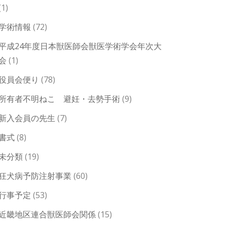
(1)
学術情報
(72)
平成24年度日本獣医師会獣医学術学会年次大
会
(1)
役員会便り
(78)
所有者不明ねこ 避妊・去勢手術
(9)
新入会員の先生
(7)
書式
(8)
未分類
(19)
狂犬病予防注射事業
(60)
行事予定
(53)
近畿地区連合獣医師会関係
(15)