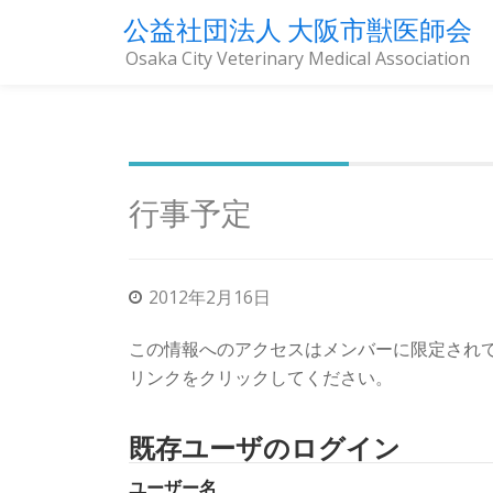
公益社団法人 大阪市獣医師会
Osaka City Veterinary Medical Association
コ
ン
テ
ン
ツ
行事予定
へ
ス
キ
2012年2月16日
ッ
プ
この情報へのアクセスはメンバーに限定され
リンクをクリックしてください。
既存ユーザのログイン
ユーザー名