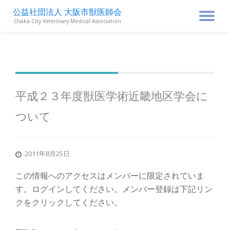
公益社団法人 大阪市獣医師会
ナ
Osaka City Veterinary Medical Association
コ
ン
ビ
テ
ン
ゲ
ツ
へ
ス
ー
平成２３年度獣医学術近畿地区学会に
キ
ッ
ついて
シ
プ
ョ
2011年8月25日
ン
この情報へのアクセスはメンバーに限定されていま
す。ログインしてください。メンバー登録は下記リン
を
クをクリックしてください。
切