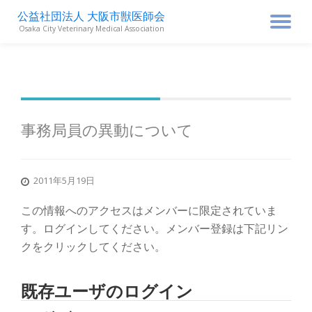
公益社団法人 大阪市獣医師会
ナ
Osaka City Veterinary Medical Association
コ
ン
ビ
テ
ン
ゲ
ツ
へ
ス
ー
事務局員の異動について
キ
ッ
シ
プ
2011年5月19日
ョ
この情報へのアクセスはメンバーに限定されていま
ン
す。ログインしてください。メンバー登録は下記リン
クをクリックしてください。
を
既存ユーザのログイン
切