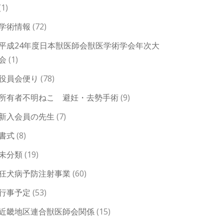
(1)
学術情報
(72)
平成24年度日本獣医師会獣医学術学会年次大
会
(1)
役員会便り
(78)
所有者不明ねこ 避妊・去勢手術
(9)
新入会員の先生
(7)
書式
(8)
未分類
(19)
狂犬病予防注射事業
(60)
行事予定
(53)
近畿地区連合獣医師会関係
(15)