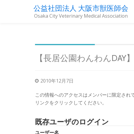
公益社団法人 大阪市獣医師会
Osaka City Veterinary Medical Association
コ
ン
テ
ン
ツ
【長居公園わんわんDAY
へ
ス
キ
2010年12月7日
ッ
プ
この情報へのアクセスはメンバーに限定され
リンクをクリックしてください。
既存ユーザのログイン
ユーザー名